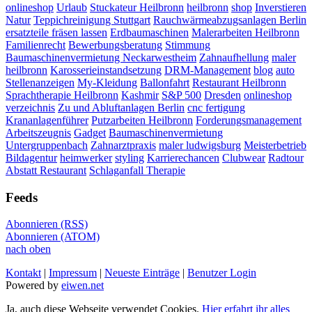
onlineshop
Urlaub
Stuckateur Heilbronn
heilbronn
shop
Inverstieren
Natur
Teppichreinigung Stuttgart
Rauchwärmeabzugsanlagen Berlin
ersatzteile fräsen lassen
Erdbaumaschinen
Malerarbeiten Heilbronn
Familienrecht
Bewerbungsberatung
Stimmung
Baumaschinenvermietung Neckarwestheim
Zahnaufhellung
maler
heilbronn
Karosserieinstandsetzung
DRM-Management
blog
auto
Stellenanzeigen
My-Kleidung
Ballonfahrt
Restaurant Heilbronn
Sprachtherapie Heilbronn
Kashmir
S&P 500
Dresden
onlineshop
verzeichnis
Zu und Abluftanlagen Berlin
cnc fertigung
Krananlagenführer
Putzarbeiten Heilbronn
Forderungsmanagement
Arbeitszeugnis
Gadget
Baumaschinenvermietung
Untergruppenbach
Zahnarztpraxis
maler ludwigsburg
Meisterbetrieb
Bildagentur
heimwerker
styling
Karrierechancen
Clubwear
Radtour
Abstatt Restaurant
Schlaganfall Therapie
Feeds
Abonnieren (RSS)
Abonnieren (ATOM)
nach oben
Kontakt
|
Impressum
|
Neueste Einträge
|
Benutzer Login
Powered by
eiwen.net
Ja, auch diese Webseite verwendet Cookies.
Hier erfahrt ihr alles