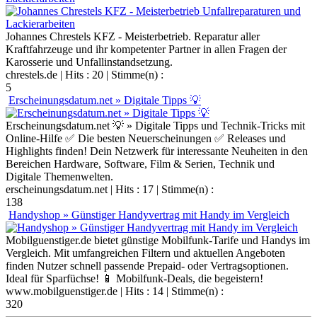
Johannes Chrestels KFZ - Meisterbetrieb. Reparatur aller
Kraftfahrzeuge und ihr kompetenter Partner in allen Fragen der
Karosserie und Unfallinstandsetzung.
chrestels.de
| Hits : 20 | Stimme(n) :
5
Erscheinungsdatum.net » Digitale Tipps 💡
Erscheinungsdatum.net 💡 » Digitale Tipps und Technik-Tricks mit
Online-Hilfe ✅ Die besten Neuerscheinungen ✅ Releases und
Highlights finden! Dein Netzwerk für interessante Neuheiten in den
Bereichen Hardware, Software, Film & Serien, Technik und
Digitale Themenwelten.
erscheinungsdatum.net
| Hits : 17 | Stimme(n) :
138
Handyshop » Günstiger Handyvertrag mit Handy im Vergleich
Mobilguenstiger.de bietet günstige Mobilfunk-Tarife und Handys im
Vergleich. Mit umfangreichen Filtern und aktuellen Angeboten
finden Nutzer schnell passende Prepaid- oder Vertragsoptionen.
Ideal für Sparfüchse! 📱 Mobilfunk-Deals, die begeistern!
www.mobilguenstiger.de
| Hits : 14 | Stimme(n) :
320