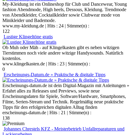
My-Kleidung ist ein Onlineshop für Club und Dancewear, Young
fashion Abendmode, High heels, Dessous, Kleidung. Trendmode
von Abendkleider, Cocktailkleider sowie Clubwear mode von
Minikleider und Bademode.
www.my-kleidung.de
| Hits : 24 | Stimme(n) :
122
Lustige Klingeltöne gratis
Ob Muh oder Mäh - auf Klingelkasten gibt es neben witzigen
Tierstimmen noch viele andere witzige Handysounds. Natürlich
kostenlos.
www.klingelkasten.de
| Hits : 23 | Stimme(n) :
0
Erscheinungs-Datum.de » Praktische & digitale Tipps
Erscheinungs-datum.de ist dein Digital-Magazin mit Anleitungen »
Erfahrt alles zu Releases und Previews, sowie neue
Erscheinungsdaten für Spiele, Software/Hardware, Smartphones,
Filme, Serien-Stream und Technik. Regelmäßig neue praktische
Tipps für den erfolgreichen digitalen Alltag finden
erscheinungs-datum.de
| Hits : 21 | Stimme(n) :
138
Johannes Chrestels KFZ - Meisterbetrieb Unfallreparaturen und
Lackierarbeiten