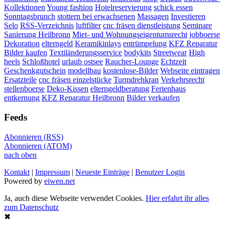
Kollektionen
Young fashion
Hotelreservierung
schick essen
Sonntagsbrunch
stottern bei erwachsenen
Massagen
Investieren
Selo
RSS-Verzeichnis
luftfilter
cnc fräsen dienstleistung
Seminare
Sanierung Heilbronn
Miet- und Wohnungseigentumsrecht
jobboerse
Dekoration
elterngeld
Keramikinlays
entrümpelung
KFZ Reparatur
Bilder kaufen
Textiländerungsservice
bodykits
Streetwear
High
heels
Schloßhotel
urlaub ostsee
Raucher-Lounge
Echtzeit
Geschenkgutschein
modellbau
kostenlose-Bilder
Webseite eintragen
Ersatzteile
cnc fräsen einzelstücke
Turmdrehkran
Verkehrsrecht
stellenboerse
Deko-Kissen
elterngeldberatung
Ferienhaus
entkernung
KFZ Reparatur Heilbronn
Bilder verkaufen
Feeds
Abonnieren (RSS)
Abonnieren (ATOM)
nach oben
Kontakt
|
Impressum
|
Neueste Einträge
|
Benutzer Login
Powered by
eiwen.net
Ja, auch diese Webseite verwendet Cookies.
Hier erfahrt ihr alles
zum Datenschutz
✖