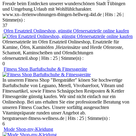
Freude beim Entdecken unserer wunderschönen Stadt Tübingen
und Umgebung.Urlaub mit Wohlfühlcharakter.
www.xn--ferienwohnungen-tbingen-hellweg-4id.de
| Hits : 26 |
Stimme(n) :
37
Ofen Ersatzteil Onlineshop, günstig Ofenersatzteile online kaufen
Ofenersatzteile im Ofen Ersatzteil Onlineshop, Ersatzteile für
Kamine, Öfen, Kaminöfen ,Heizeinsätze und Herde Ofenroste,
Schamott, Kaminscheiben und Ofendichtungen
ofenersatzteil.shop
| Hits : 25 | Stimme(n) :
0
Fitness Shop Barfußschuhe & Fitnessgeräte
In unserem Fitness Shop "Bergsträßer" könen Sie hochwertige
Barfußschuhe von Leguano, Merell, Vivobarefoot, Vibram und
Fitnessartikel, sowie Fitness Schnäppchen Restposten & Kettler
Fitnessgeräte günstig kaufen. Wir sind nicht einfach nur ein
Onlineshop. Bei uns erhalten Sie eine professionelle Beratung von
unseren Fitness Coaches. Unsere sorfältig ausgesuchten
Vitaminpräparate runden unser Angebot ab.
bergstraesser-fitness-wellness.de
| Hits : 25 | Stimme(n) :
6
Mode Shop-my-Kleidung