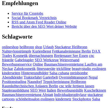
Empfehlungen
Service für Cronjobs
Social Bookmark Verzeichnis
RSS und Atom Feed Reader Online
Bericht über den SEO Wert deiner Website
Schlagworte
onlineshop
heilbronn
shop
Urlaub
Stuckateur Heilbronn
Nahtnylonstrümpfe
Kurierdienst
Fettkanalreinigung Berlin
DAX
Trades
Kosmetik
übernachtungen
Breitenauer See Essen
cnc
frästeile
Gabelstapler
SEO Werkzeug
Weinversand
Bewerbungsservice
Online
Baumaschinenvermietung Lauffen am
Neckar
Zahnkosmetik
fitnessgeräte
trickfilme
beautystudio esslingen
kinderseiten
Hintergrundbilder
Salsa cubana
preisbombe
Abendkleider
Traktorfahrt
Garterbelt
Overnighttransport
Nepal
Positionstrading
Naundorf
Teppichreinigung Heilbronn
Raumlufttechnischen Anlagen Berlin
cnc teile fertigen lassen
Staplerausbildung
SEO Wert
Italien
Bewerbungshilfe
Kuschelkissen
Baumaschinenvermietung Abstatt
Individualprophylaxe
stuckateur
cartoons
schönheitssalon esslingen
kindernetz
Stockphotos
Salsa