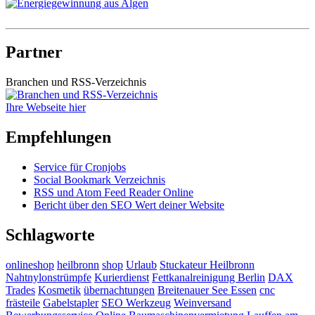
Partner
Branchen und RSS-Verzeichnis
Ihre Webseite hier
Empfehlungen
Service für Cronjobs
Social Bookmark Verzeichnis
RSS und Atom Feed Reader Online
Bericht über den SEO Wert deiner Website
Schlagworte
onlineshop
heilbronn
shop
Urlaub
Stuckateur Heilbronn
Nahtnylonstrümpfe
Kurierdienst
Fettkanalreinigung Berlin
DAX
Trades
Kosmetik
übernachtungen
Breitenauer See Essen
cnc
frästeile
Gabelstapler
SEO Werkzeug
Weinversand