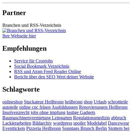
Partner
Branchen und RSS-Verzeichnis
Ihre Webseite hier
Empfehlungen
Service für Cronjobs
Social Bookmark Verzeichnis
RSS und Atom Feed Reader Online
Bericht über den SEO Wert deiner Website
Schlagworte
onlineshop
Stuckateur Heilbronn
heilbronn
shop
Urlaub
schrottteile
autoteile
online cnc fräsen
Ausbildungen
Renovierungen Heilbronn
Insolvenzrecht
jobs ohne impfung
lustige Gadgets
Baumaschinenvermietung Leingarten
Regulationsmedizin
abbruch
Lackierarbeiten
Bildarchiv
wordpress
spoiler
Modelabel
Dancewear
Eventtickets
Pizzeria Heilbronn
Sonntags Brunch Berlin
Stottern bei