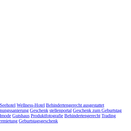
Seehotel
Wellness-Hotel
Behindertengerecht ausgestattet
ungssanierung
Geschenk
stellenportal
Geschenk zum Geburtstag
dmode
Gutshaus
Produktfotografie
Behindertengerecht
Trading
ermietung
Geburtstagsgeschenk