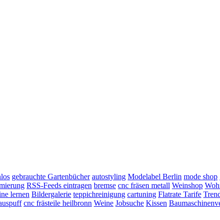
nlos
gebrauchte Gartenbücher
autostyling
Modelabel Berlin
mode shop
mierung
RSS-Feeds eintragen
bremse
cnc fräsen metall
Weinshop
Wohn
ine lernen
Bildergalerie
teppichreinigung
cartuning
Flatrate Tarife
Tren
auspuff
cnc frästeile heilbronn
Weine
Jobsuche
Kissen
Baumaschinenv