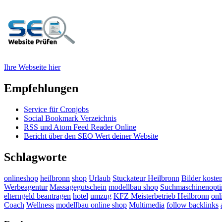
Ihre Webseite hier
Empfehlungen
Service für Cronjobs
Social Bookmark Verzeichnis
RSS und Atom Feed Reader Online
Bericht über den SEO Wert deiner Website
Schlagworte
onlineshop
heilbronn
shop
Urlaub
Stuckateur Heilbronn
Bilder koste
Werbeagentur
Massagegutschein
modellbau shop
Suchmaschinenopti
elterngeld beantragen
hotel
umzug
KFZ Meisterbetrieb Heilbronn
onl
Coach
Wellness
modellbau online shop
Multimedia
follow backlinks