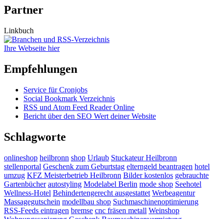
Partner
Linkbuch
Ihre Webseite hier
Empfehlungen
Service für Cronjobs
Social Bookmark Verzeichnis
RSS und Atom Feed Reader Online
Bericht über den SEO Wert deiner Website
Schlagworte
onlineshop
heilbronn
shop
Urlaub
Stuckateur Heilbronn
stellenportal
Geschenk zum Geburtstag
elterngeld beantragen
hotel
umzug
KFZ Meisterbetrieb Heilbronn
Bilder kostenlos
gebrauchte
Gartenbücher
autostyling
Modelabel Berlin
mode shop
Seehotel
Wellness-Hotel
Behindertengerecht ausgestattet
Werbeagentur
Massagegutschein
modellbau shop
Suchmaschinenoptimierung
RSS-Feeds eintragen
bremse
cnc fräsen metall
Weinshop