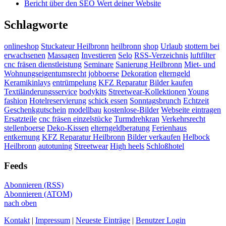
Bericht über den SEO Wert deiner Website
Schlagworte
onlineshop
Stuckateur Heilbronn
heilbronn
shop
Urlaub
stottern bei
erwachsenen
Massagen
Investieren
Selo
RSS-Verzeichnis
luftfilter
cnc fräsen dienstleistung
Seminare
Sanierung Heilbronn
Miet- und
Wohnungseigentumsrecht
jobboerse
Dekoration
elterngeld
Keramikinlays
entrümpelung
KFZ Reparatur
Bilder kaufen
Textiländerungsservice
bodykits
Streetwear-Kollektionen
Young
fashion
Hotelreservierung
schick essen
Sonntagsbrunch
Echtzeit
Geschenkgutschein
modellbau
kostenlose-Bilder
Webseite eintragen
Ersatzteile
cnc fräsen einzelstücke
Turmdrehkran
Verkehrsrecht
stellenboerse
Deko-Kissen
elterngeldberatung
Ferienhaus
entkernung
KFZ Reparatur Heilbronn
Bilder verkaufen
Helbock
Heilbronn
autotuning
Streetwear
High heels
Schloßhotel
Feeds
Abonnieren (RSS)
Abonnieren (ATOM)
nach oben
Kontakt
|
Impressum
|
Neueste Einträge
|
Benutzer Login