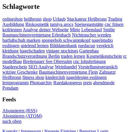
Schlagworte
onlineshop
heilbronn
shop
Urlaub
Stuckateur Heilbronn
Trading
Ausbildung
Biokosmetik
tamiya arocs
Speisegaststätte
cnc fräsen
keilriemen
Analyse deiner Webseite
Mirto
Lebenslauf
Smilie
Baumaschinenvermietung Erlenbach
Nichtraucher werden
barfußschuh marken
spongebob schwammkopf
nagelstudio
esslingen
spielend lernen
Bilddatenbank
ruedacup
vergleich
kleidung
hagelschaden
vintage stockings
Gartenbau
Brandschutzverordnung Berlin
traden lernen
Kosmetikgutschein
rc
modellbau
Breitenauer See Obersulm
cnc lohnfertigung
Staplerschein
SEO Analyse
Weinhandel
Vorstellungsgespräch
witzige Geschenke
Baumaschinenvermietung Flein
Zahnarzt
Heilbronn
fitness shop
kinderclub
nageldesign esslingen
lernprogramm
Photoarchiv
Ruedakongress
preis
abendmode
Potsdam
Feeds
Abonnieren (RSS)
Abonnieren (ATOM)
nach oben
Kontakt
|
Impressum
|
Neueste Einträge
|
Benutzer Login