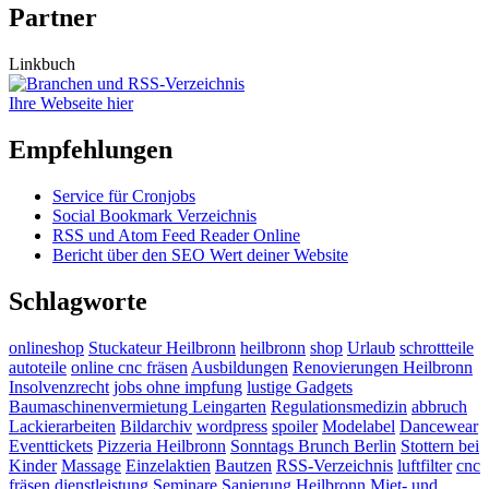
Partner
Linkbuch
Ihre Webseite hier
Empfehlungen
Service für Cronjobs
Social Bookmark Verzeichnis
RSS und Atom Feed Reader Online
Bericht über den SEO Wert deiner Website
Schlagworte
onlineshop
Stuckateur Heilbronn
heilbronn
shop
Urlaub
schrottteile
autoteile
online cnc fräsen
Ausbildungen
Renovierungen Heilbronn
Insolvenzrecht
jobs ohne impfung
lustige Gadgets
Baumaschinenvermietung Leingarten
Regulationsmedizin
abbruch
Lackierarbeiten
Bildarchiv
wordpress
spoiler
Modelabel
Dancewear
Eventtickets
Pizzeria Heilbronn
Sonntags Brunch Berlin
Stottern bei
Kinder
Massage
Einzelaktien
Bautzen
RSS-Verzeichnis
luftfilter
cnc
fräsen dienstleistung
Seminare
Sanierung Heilbronn
Miet- und