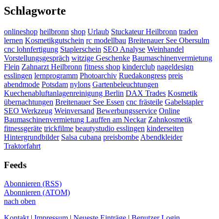
Schlagworte
onlineshop
heilbronn
shop
Urlaub
Stuckateur Heilbronn
traden
lernen
Kosmetikgutschein
rc modellbau
Breitenauer See Obersulm
cnc lohnfertigung
Staplerschein
SEO Analyse
Weinhandel
Vorstellungsgespräch
witzige Geschenke
Baumaschinenvermietung
Flein
Zahnarzt Heilbronn
fitness shop
kinderclub
nageldesign
esslingen
lernprogramm
Photoarchiv
Ruedakongress
preis
abendmode
Potsdam
nylons
Gartenbeleuchtungen
Kuechenabluftanlagenreinigung Berlin
DAX Trades
Kosmetik
übernachtungen
Breitenauer See Essen
cnc frästeile
Gabelstapler
SEO Werkzeug
Weinversand
Bewerbungsservice
Online
Baumaschinenvermietung Lauffen am Neckar
Zahnkosmetik
fitnessgeräte
trickfilme
beautystudio esslingen
kinderseiten
Hintergrundbilder
Salsa cubana
preisbombe
Abendkleider
Traktorfahrt
Feeds
Abonnieren (RSS)
Abonnieren (ATOM)
nach oben
Kontakt
|
Impressum
|
Neueste Einträge
|
Benutzer Login