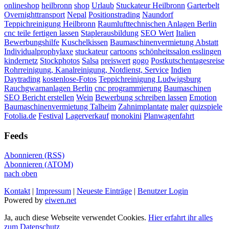
onlineshop
heilbronn
shop
Urlaub
Stuckateur Heilbronn
Garterbelt
Overnighttransport
Nepal
Positionstrading
Naundorf
Teppichreinigung Heilbronn
Raumlufttechnischen Anlagen Berlin
cnc teile fertigen lassen
Staplerausbildung
SEO Wert
Italien
Bewerbungshilfe
Kuschelkissen
Baumaschinenvermietung Abstatt
Individualprophylaxe
stuckateur
cartoons
schönheitssalon esslingen
kindernetz
Stockphotos
Salsa
preiswert
gogo
Postkutschentagesreise
Rohrreinigung, Kanalreinigung, Notdienst, Service
Indien
Daytrading
kostenlose-Fotos
Teppichreinigung Ludwigsburg
Rauchgwarnanlagen Berlin
cnc programmierung
Baumaschinen
SEO Bericht erstellen
Wein
Bewerbung schreiben lassen
Emotion
Baumaschinenvermietung Talheim
Zahnimplantate
maler
quizspiele
Fotolia.de
Festival
Lagerverkauf
monokini
Planwagenfahrt
Feeds
Abonnieren (RSS)
Abonnieren (ATOM)
nach oben
Kontakt
|
Impressum
|
Neueste Einträge
|
Benutzer Login
Powered by
eiwen.net
Ja, auch diese Webseite verwendet Cookies.
Hier erfahrt ihr alles
zum Datenschutz