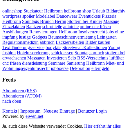
onlineshop
Stuckateur Heilbronn
heilbronn
shop
Urlaub
Bildarchiv
wordpress
spoiler
Modelabel
Dancewear
Eventtickets
Pizzeria
Heilbronn
Sonntags Brunch Berlin
Stottern bei Kinder
Massage
Einzelaktien
Bautzen
schrottteile
autoteile
online cnc fräsen
Ausbildungen
Renovierungen Heilbronn
Insolvenzrecht
jobs ohne
impfung
lustige Gadgets
Baumaschinenvermietung Leingarten
Regulationsmedizin
abbruch
Lackierarbeiten
Bilder kaufen
Textiländerungsservice
bodykits
Streetwear-Kollektionen
Young
fashion
Hotelreservierung
schick essen
Sonntagsbrunch
stottern bei
erwachsenen
Massagen
Investieren
Selo
RSS-Verzeichnis
luftfilter
cnc fräsen dienstleistung
Seminare
Sanierung Heilbronn
Miet- und
Wohnungseigentumsrecht
jobboerse
Dekoration
elterngeld
Feeds
Abonnieren (RSS)
Abonnieren (ATOM)
nach oben
Kontakt
|
Impressum
|
Neueste Einträge
|
Benutzer Login
Powered by
eiwen.net
Ja, auch diese Webseite verwendet Cookies.
Hier erfahrt ihr alles