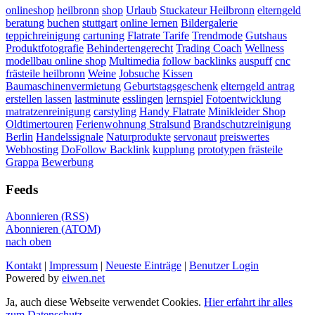
onlineshop
heilbronn
shop
Urlaub
Stuckateur Heilbronn
elterngeld
beratung
buchen
stuttgart
online lernen
Bildergalerie
teppichreinigung
cartuning
Flatrate Tarife
Trendmode
Gutshaus
Produktfotografie
Behindertengerecht
Trading Coach
Wellness
modellbau online shop
Multimedia
follow backlinks
auspuff
cnc
frästeile heilbronn
Weine
Jobsuche
Kissen
Baumaschinenvermietung
Geburtstagsgeschenk
elterngeld antrag
erstellen lassen
lastminute
esslingen
lernspiel
Fotoentwicklung
matratzenreinigung
carstyling
Handy Flatrate
Minikleider Shop
Oldtimertouren
Ferienwohnung Stralsund
Brandschutzreinigung
Berlin
Handelssignale
Naturprodukte
servonaut
preiswertes
Webhosting
DoFollow Backlink
kupplung
prototypen frästeile
Grappa
Bewerbung
Feeds
Abonnieren (RSS)
Abonnieren (ATOM)
nach oben
Kontakt
|
Impressum
|
Neueste Einträge
|
Benutzer Login
Powered by
eiwen.net
Ja, auch diese Webseite verwendet Cookies.
Hier erfahrt ihr alles
zum Datenschutz