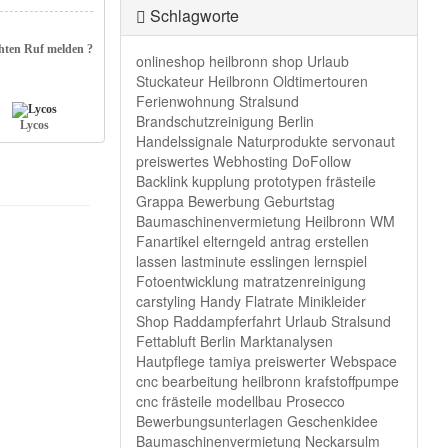
Schlagworte
hten Ruf melden ?
onlineshop
heilbronn
shop
Urlaub
Stuckateur Heilbronn
Oldtimertouren
Ferienwohnung Stralsund
Brandschutzreinigung Berlin
Lycos
Handelssignale
Naturprodukte
servonaut
preiswertes Webhosting
DoFollow
Backlink
kupplung
prototypen frästeile
Grappa
Bewerbung
Geburtstag
Baumaschinenvermietung Heilbronn
WM
Fanartikel
elterngeld antrag erstellen
lassen
lastminute
esslingen
lernspiel
Fotoentwicklung
matratzenreinigung
carstyling
Handy Flatrate
Minikleider
Shop
Raddampferfahrt
Urlaub Stralsund
Fettabluft Berlin
Marktanalysen
Hautpflege
tamiya
preiswerter Webspace
cnc bearbeitung heilbronn
krafstoffpumpe
cnc frästeile modellbau
Prosecco
Bewerbungsunterlagen
Geschenkidee
Baumaschinenvermietung Neckarsulm