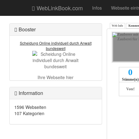
WebLinkBook.com
Infos
Webseite eint
Web Info
Komment
Booster
Scheidung Online individuell durch Anwalt
bundesweit
0
Ihre Webseite hier
Stimme(n)
Vote!
Information
1596 Webseiten
107 Kategorien