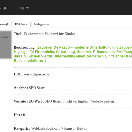
ragen
Top
are (0)
RSS Feeds:
Schlagworte
Titel :
Zauberer mit Zauberei für Kinder
Beschreibung :
Zauberer De Pasco – moderne Unterhaltung und Zaubere
Highlight für Firmenfeier, Geburtstag, Hochzeit, Präsentation, Eröffnung
und Co. Suchen Sie zur Unterhaltung einen Zauberer ? Ein falscher Kel
Ballonmodellierer ?
URL : www.depasco.de
Analyse :
SEO Score
Website SEO Wert :
SEO Bericht nicht verfügbar - Website prüfen
Hits : 0
Kategorie :
WebLinkBook.com
>
Kunst - Kultur