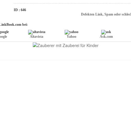
ID : 646
Defekten Link, Spam oder schlec
LinkBook.com bei:
oogle
Altavista
Yahoo
Ask.com