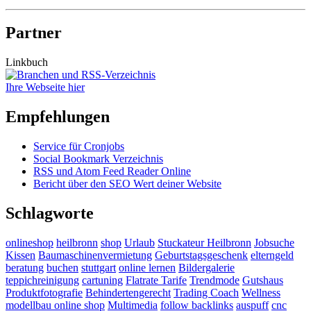
Partner
Linkbuch
Ihre Webseite hier
Empfehlungen
Service für Cronjobs
Social Bookmark Verzeichnis
RSS und Atom Feed Reader Online
Bericht über den SEO Wert deiner Website
Schlagworte
onlineshop
heilbronn
shop
Urlaub
Stuckateur Heilbronn
Jobsuche
Kissen
Baumaschinenvermietung
Geburtstagsgeschenk
elterngeld
beratung
buchen
stuttgart
online lernen
Bildergalerie
teppichreinigung
cartuning
Flatrate Tarife
Trendmode
Gutshaus
Produktfotografie
Behindertengerecht
Trading Coach
Wellness
modellbau online shop
Multimedia
follow backlinks
auspuff
cnc