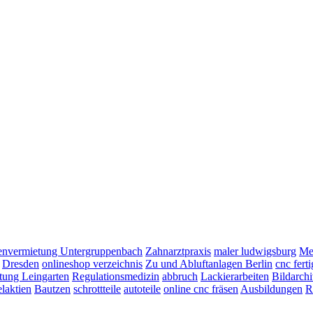
nvermietung Untergruppenbach
Zahnarztpraxis
maler ludwigsburg
Mei
Dresden
onlineshop verzeichnis
Zu und Abluftanlagen Berlin
cnc fert
ung Leingarten
Regulationsmedizin
abbruch
Lackierarbeiten
Bildarch
laktien
Bautzen
schrottteile
autoteile
online cnc fräsen
Ausbildungen
R