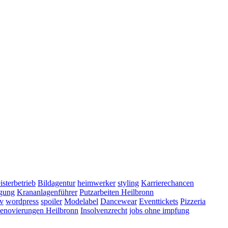
sterbetrieb
Bildagentur
heimwerker
styling
Karrierechancen
igung
Krananlagenführer
Putzarbeiten Heilbronn
iv
wordpress
spoiler
Modelabel
Dancewear
Eventtickets
Pizzeria
enovierungen Heilbronn
Insolvenzrecht
jobs ohne impfung