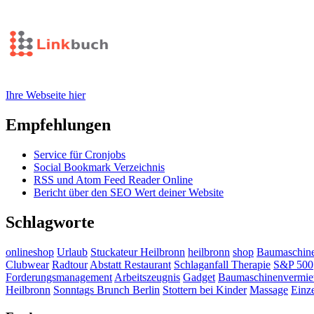
Ihre Webseite hier
Empfehlungen
Service für Cronjobs
Social Bookmark Verzeichnis
RSS und Atom Feed Reader Online
Bericht über den SEO Wert deiner Website
Schlagworte
onlineshop
Urlaub
Stuckateur Heilbronn
heilbronn
shop
Baumaschine
Clubwear
Radtour
Abstatt Restaurant
Schlaganfall Therapie
S&P 500
Forderungsmanagement
Arbeitszeugnis
Gadget
Baumaschinenvermiet
Heilbronn
Sonntags Brunch Berlin
Stottern bei Kinder
Massage
Einze