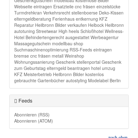
Geschenkgutschein
modellbau
kostenlose-Bilder
Webseite eintragen
Ersatzteile
cnc fräsen einzelstücke
Turmdrehkran
Verkehrsrecht
stellenboerse
Deko-Kissen
elterngeldberatung
Ferienhaus
entkernung
KFZ
Reparatur Heilbronn
Bilder verkaufen
Helbock Heilbronn
autotuning
Streetwear
High heels
Schloßhotel
Wellness-
Hotel
Behindertengerecht ausgestattet
Werbeagentur
Massagegutschein
modellbau shop
Suchmaschinenoptimierung
RSS-Feeds eintragen
bremse
cnc fräsen metall
Weinshop
Wohnungssanierung
Geschenk
stellenportal
Geschenk
zum Geburtstag
elterngeld beantragen
hotel
umzug
KFZ Meisterbetrieb Heilbronn
Bilder kostenlos
gebrauchte Gartenbücher
autostyling
Modelabel Berlin
Feeds
Abonnieren (RSS)
Abonnieren (ATOM)
nach oben