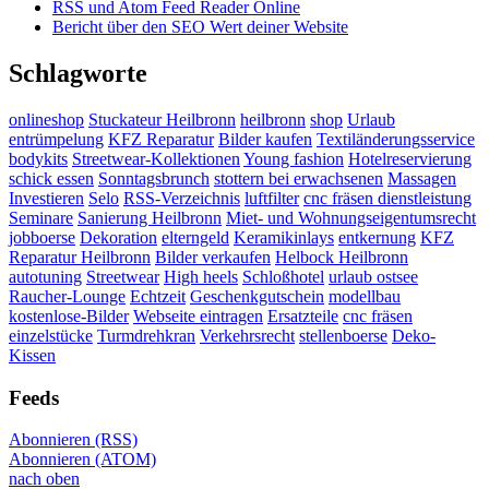
RSS und Atom Feed Reader Online
Bericht über den SEO Wert deiner Website
Schlagworte
onlineshop
Stuckateur Heilbronn
heilbronn
shop
Urlaub
entrümpelung
KFZ Reparatur
Bilder kaufen
Textiländerungsservice
bodykits
Streetwear-Kollektionen
Young fashion
Hotelreservierung
schick essen
Sonntagsbrunch
stottern bei erwachsenen
Massagen
Investieren
Selo
RSS-Verzeichnis
luftfilter
cnc fräsen dienstleistung
Seminare
Sanierung Heilbronn
Miet- und Wohnungseigentumsrecht
jobboerse
Dekoration
elterngeld
Keramikinlays
entkernung
KFZ
Reparatur Heilbronn
Bilder verkaufen
Helbock Heilbronn
autotuning
Streetwear
High heels
Schloßhotel
urlaub ostsee
Raucher-Lounge
Echtzeit
Geschenkgutschein
modellbau
kostenlose-Bilder
Webseite eintragen
Ersatzteile
cnc fräsen
einzelstücke
Turmdrehkran
Verkehrsrecht
stellenboerse
Deko-
Kissen
Feeds
Abonnieren (RSS)
Abonnieren (ATOM)
nach oben