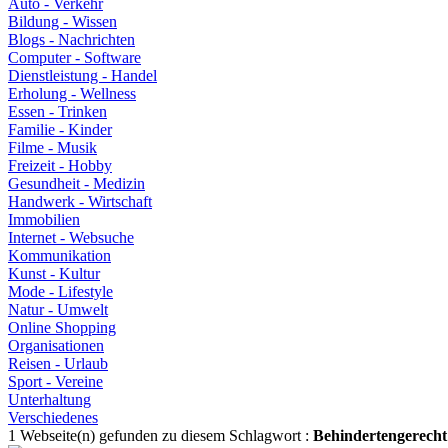
Auto - Verkehr
Bildung - Wissen
Blogs - Nachrichten
Computer - Software
Dienstleistung - Handel
Erholung - Wellness
Essen - Trinken
Familie - Kinder
Filme - Musik
Freizeit - Hobby
Gesundheit - Medizin
Handwerk - Wirtschaft
Immobilien
Internet - Websuche
Kommunikation
Kunst - Kultur
Mode - Lifestyle
Natur - Umwelt
Online Shopping
Organisationen
Reisen - Urlaub
Sport - Vereine
Unterhaltung
Verschiedenes
1 Webseite(n) gefunden zu diesem Schlagwort :
Behindertengerecht