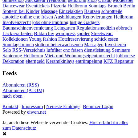
onlineshop
Stuckateur Heilbronn
heilbronn
shop
Urlaub
Modelabel
Dancewear
Eventtickets
Pizzeria Heilbronn
Sonntags Brunch Berlin
Stottern bei Kinder
Massage
Einzelaktien
Bautzen
schrottteile
autoteile
online cnc fräsen
Ausbildungen
Renovierungen Heilbronn
Insolvenzrecht
jobs ohne impfung
lustige Gadgets
Baumaschinenvermietung Leingarten
Regulationsmedizin
abbruch
Lackierarbeiten
Bildarchiv
wordpress
spoiler
Streetwear-
Kollektionen
Young fashion
Hotelreservierung
schick essen
Sonntagsbrunch
stottern bei erwachsenen
Massagen
Investieren
Selo
RSS-Verzeichnis
luftfilter
cnc fräsen dienstleistung
Seminare
Sanierung Heilbronn
Miet- und Wohnungseigentumsrecht
jobboerse
Dekoration
elterngeld
Keramikinlays
entrümpelung
KFZ Reparatur
Feeds
Abonnieren (RSS)
Abonnieren (ATOM)
nach oben
Kontakt
|
Impressum
|
Neueste Einträge
|
Benutzer Login
Powered by
eiwen.net
Ja, auch diese Webseite verwendet Cookies.
Hier erfahrt ihr alles
zum Datenschutz
✖