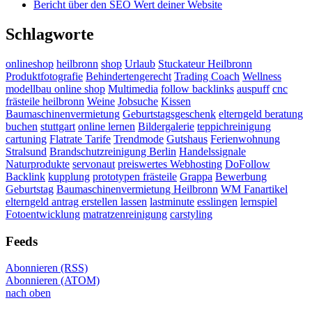
Bericht über den SEO Wert deiner Website
Schlagworte
onlineshop
heilbronn
shop
Urlaub
Stuckateur Heilbronn
Produktfotografie
Behindertengerecht
Trading Coach
Wellness
modellbau online shop
Multimedia
follow backlinks
auspuff
cnc
frästeile heilbronn
Weine
Jobsuche
Kissen
Baumaschinenvermietung
Geburtstagsgeschenk
elterngeld beratung
buchen
stuttgart
online lernen
Bildergalerie
teppichreinigung
cartuning
Flatrate Tarife
Trendmode
Gutshaus
Ferienwohnung
Stralsund
Brandschutzreinigung Berlin
Handelssignale
Naturprodukte
servonaut
preiswertes Webhosting
DoFollow
Backlink
kupplung
prototypen frästeile
Grappa
Bewerbung
Geburtstag
Baumaschinenvermietung Heilbronn
WM Fanartikel
elterngeld antrag erstellen lassen
lastminute
esslingen
lernspiel
Fotoentwicklung
matratzenreinigung
carstyling
Feeds
Abonnieren (RSS)
Abonnieren (ATOM)
nach oben