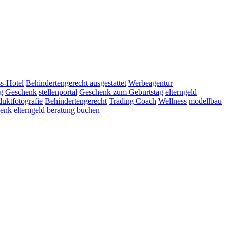
s-Hotel
Behindertengerecht ausgestattet
Werbeagentur
g
Geschenk
stellenportal
Geschenk zum Geburtstag
elterngeld
duktfotografie
Behindertengerecht
Trading Coach
Wellness
modellbau
henk
elterngeld beratung
buchen