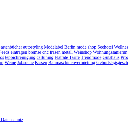
Gartenbücher
autostyling
Modelabel Berlin
mode shop
Seehotel
Wellnes
eeds eintragen
bremse
cnc fräsen metall
Weinshop
Wohnungssanierun
los
teppichreinigung
cartuning
Flatrate Tarife
Trendmode
Gutshaus
Pro
nn
Weine
Jobsuche
Kissen
Baumaschinenvermietung
Geburtstagsgesc
m Datenschutz