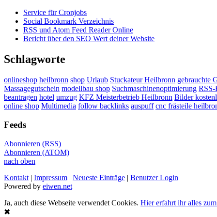
Service für Cronjobs
Social Bookmark Verzeichnis
RSS und Atom Feed Reader Online
Bericht über den SEO Wert deiner Website
Schlagworte
onlineshop
heilbronn
shop
Urlaub
Stuckateur Heilbronn
gebrauchte 
Massagegutschein
modellbau shop
Suchmaschinenoptimierung
RSS-F
beantragen
hotel
umzug
KFZ Meisterbetrieb Heilbronn
Bilder kosten
online shop
Multimedia
follow backlinks
auspuff
cnc frästeile heilbro
Feeds
Abonnieren (RSS)
Abonnieren (ATOM)
nach oben
Kontakt
|
Impressum
|
Neueste Einträge
|
Benutzer Login
Powered by
eiwen.net
Ja, auch diese Webseite verwendet Cookies.
Hier erfahrt ihr alles zu
✖