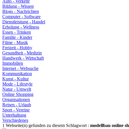
Auto - Verkehr
Bildung - Wissen
Blogs - Nachrichten
Computer - Software
Dienstleistung - Handel
Erholung - Wellness
Essen - Trinken
Familie - Kinder
Filme - Musik
Freizeit - Hobby
Gesundheit - Medizin
Handwerk - Wirtschaft
Immobilien
Internet - Websuche
Kommunikation
Kunst - Kultur
Mode - Lifestyle
Natur - Umwelt
Online Shopping
Organisationen
Reisen - Urlaub
Sport - Vereine
Unterhaltung
Verschiedenes
1 Webseite(n) gefunden zu diesem Schlagwort :
modellbau online s