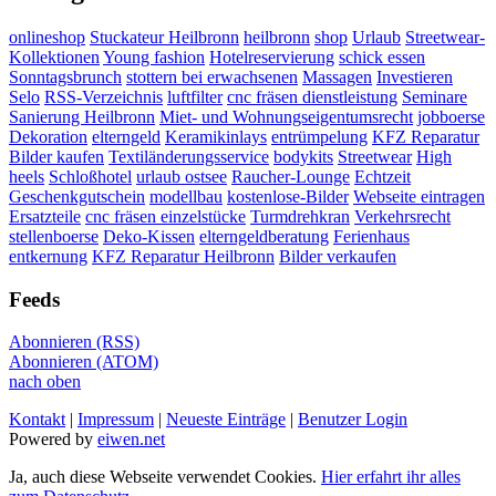
onlineshop
Stuckateur Heilbronn
heilbronn
shop
Urlaub
Streetwear-
Kollektionen
Young fashion
Hotelreservierung
schick essen
Sonntagsbrunch
stottern bei erwachsenen
Massagen
Investieren
Selo
RSS-Verzeichnis
luftfilter
cnc fräsen dienstleistung
Seminare
Sanierung Heilbronn
Miet- und Wohnungseigentumsrecht
jobboerse
Dekoration
elterngeld
Keramikinlays
entrümpelung
KFZ Reparatur
Bilder kaufen
Textiländerungsservice
bodykits
Streetwear
High
heels
Schloßhotel
urlaub ostsee
Raucher-Lounge
Echtzeit
Geschenkgutschein
modellbau
kostenlose-Bilder
Webseite eintragen
Ersatzteile
cnc fräsen einzelstücke
Turmdrehkran
Verkehrsrecht
stellenboerse
Deko-Kissen
elterngeldberatung
Ferienhaus
entkernung
KFZ Reparatur Heilbronn
Bilder verkaufen
Feeds
Abonnieren (RSS)
Abonnieren (ATOM)
nach oben
Kontakt
|
Impressum
|
Neueste Einträge
|
Benutzer Login
Powered by
eiwen.net
Ja, auch diese Webseite verwendet Cookies.
Hier erfahrt ihr alles