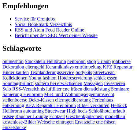
Empfehlungen
Service für Cronjobs
Social Bookmark Verzeichnis
RSS und Atom Feed Reader Online
Bericht über den SEO Wert deiner Website
Schlagworte
onlineshop
Stuckateur Heilbronn
heilbronn
shop
Urlaub
jobboerse
Dekoration
elterngeld
Keramikinlays
entrümpelung
KFZ Reparatur
Bilder kaufen
Textiländerungsservice
bodykits
Streetwear-
Kollektionen
Young fashion
Hotelreservierung
schick essen
Sonntagsbrunch
stottern bei erwachsenen
Massagen
Investieren
Selo
RSS-Verzeichnis
luftfilter
cnc fräsen dienstleistung
Seminare
Sanierung Heilbronn
Miet- und Wohnungseigentumsrecht
stellenboerse
Deko-Kissen
elterngeldberatung
Ferienhaus
entkernung
KFZ Reparatur Heilbronn
Bilder verkaufen
Helbock
Heilbronn
autotuning
Streetwear
High heels
Schloßhotel
urlaub
ostsee
Raucher-Lounge
Echtzeit
Geschenkgutschein
modellbau
kostenlose-Bilder
Webseite eintragen
Ersatzteile
cnc fräsen
einzelstücke