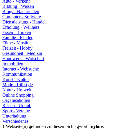
Auto - Verkehr
Bildung - Wissen
Blogs - Nachrichten
Computer - Software
Dienstleistung - Handel
Erholung - Wellness
Essen - Trinken
Familie - Kinder
Filme - Musik
Freizeit - Hobby
Gesundheit - Medizin
Handwerk - Wirtschaft
Immobilien
Internet - Websuche
Kommunikation
Kunst - Kultur
Mode - Lifestyle
Natur - Umwelt
Online Shopping
Organisationen
Reisen - Urlaub
Sport - Vereine
Unterhaltung
Verschiedenes
1 Webseite(n) gefunden zu diesem Schlagwort :
nylons