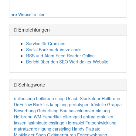
Ihre Webseite hier
Empfehlungen
Service für Cronjobs
Social Bookmark Verzeichnis
RSS und Atom Feed Reader Online
Bericht über den SEO Wert deiner Website
Schlagworte
onlineshop
heilbronn
shop
Urlaub
Stuckateur Heilbronn
DoFollow Backlink
kupplung
prototypen frästeile
Grappa
Bewerbung
Geburtstag
Baumaschinenvermietung
Heilbronn
WM Fanartikel
elterngeld antrag erstellen
lassen
lastminute
esslingen
lernspiel
Fotoentwicklung
matratzenreinigung
carstyling
Handy Flatrate
Minikleider Shop
Oldtimertouren
Ferienwohnung