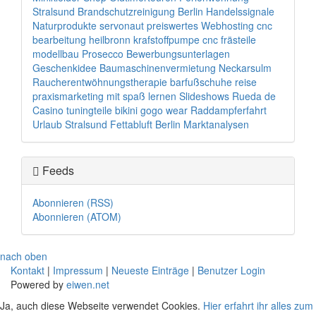
Stralsund
Brandschutzreinigung Berlin
Handelssignale
Naturprodukte
servonaut
preiswertes Webhosting
cnc
bearbeitung heilbronn
krafstoffpumpe
cnc frästeile
modellbau
Prosecco
Bewerbungsunterlagen
Geschenkidee
Baumaschinenvermietung Neckarsulm
Raucherentwöhnungstherapie
barfußschuhe
reise
praxismarketing
mit spaß lernen
Slideshows
Rueda de
Casino
tuningteile
bikini
gogo wear
Raddampferfahrt
Urlaub Stralsund
Fettabluft Berlin
Marktanalysen
Feeds
Abonnieren (RSS)
Abonnieren (ATOM)
nach oben
Kontakt
|
Impressum
|
Neueste Einträge
|
Benutzer Login
Powered by
eiwen.net
Ja, auch diese Webseite verwendet Cookies.
Hier erfahrt ihr alles zum