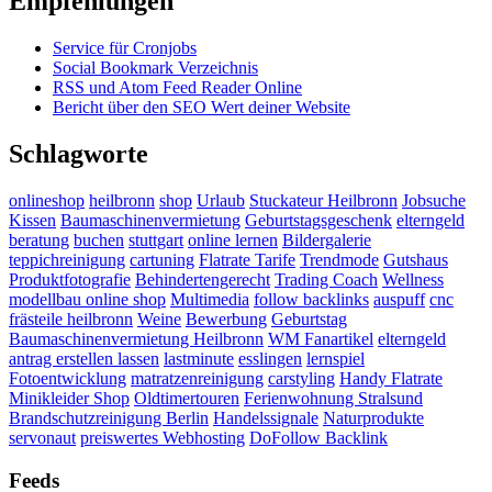
Empfehlungen
Service für Cronjobs
Social Bookmark Verzeichnis
RSS und Atom Feed Reader Online
Bericht über den SEO Wert deiner Website
Schlagworte
onlineshop
heilbronn
shop
Urlaub
Stuckateur Heilbronn
Jobsuche
Kissen
Baumaschinenvermietung
Geburtstagsgeschenk
elterngeld
beratung
buchen
stuttgart
online lernen
Bildergalerie
teppichreinigung
cartuning
Flatrate Tarife
Trendmode
Gutshaus
Produktfotografie
Behindertengerecht
Trading Coach
Wellness
modellbau online shop
Multimedia
follow backlinks
auspuff
cnc
frästeile heilbronn
Weine
Bewerbung
Geburtstag
Baumaschinenvermietung Heilbronn
WM Fanartikel
elterngeld
antrag erstellen lassen
lastminute
esslingen
lernspiel
Fotoentwicklung
matratzenreinigung
carstyling
Handy Flatrate
Minikleider Shop
Oldtimertouren
Ferienwohnung Stralsund
Brandschutzreinigung Berlin
Handelssignale
Naturprodukte
servonaut
preiswertes Webhosting
DoFollow Backlink
Feeds