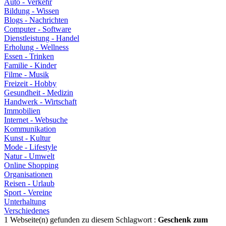
Auto - Verkehr
Bildung - Wissen
Blogs - Nachrichten
Computer - Software
Dienstleistung - Handel
Erholung - Wellness
Essen - Trinken
Familie - Kinder
Filme - Musik
Freizeit - Hobby
Gesundheit - Medizin
Handwerk - Wirtschaft
Immobilien
Internet - Websuche
Kommunikation
Kunst - Kultur
Mode - Lifestyle
Natur - Umwelt
Online Shopping
Organisationen
Reisen - Urlaub
Sport - Vereine
Unterhaltung
Verschiedenes
1 Webseite(n) gefunden zu diesem Schlagwort :
Geschenk zum