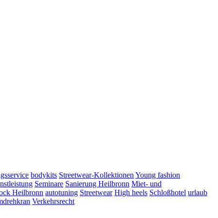
gsservice
bodykits
Streetwear-Kollektionen
Young fashion
nstleistung
Seminare
Sanierung Heilbronn
Miet- und
ock Heilbronn
autotuning
Streetwear
High heels
Schloßhotel
urlaub
mdrehkran
Verkehrsrecht