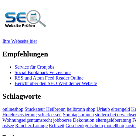
Ihre Webseite hier
Empfehlungen
Service für Cronjobs
Social Bookmark Verzeichnis
RSS und Atom Feed Reader Online
Bericht über den SEO Wert deiner Website
Schlagworte
onlineshop
Stuckateur Heilbronn
heilbronn
shop
Urlaub
elterngeld
Ke
Hotelreservierung
schick essen
Sonntagsbrunch
stottern bei erwachs
Wohnungseigentumsrecht
jobboerse
Dekoration
elterngeldberatung
F
ostsee
Raucher-Lounge
Echtzeit
Geschenkgutschein
modellbau
koste