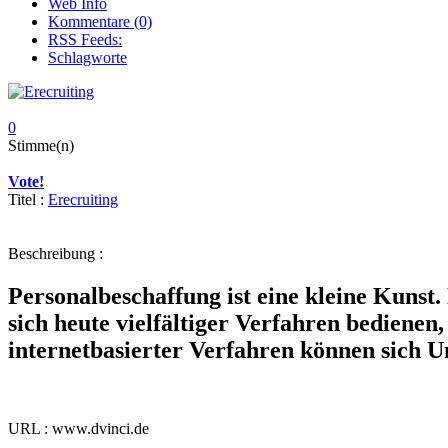
Web Info
Kommentare (0)
RSS Feeds:
Schlagworte
0
Stimme(n)
Vote!
Titel :
Erecruiting
Beschreibung :
Personalbeschaffung ist eine kleine Kuns
sich heute vielfältiger Verfahren bediene
internetbasierter Verfahren können sich U
URL : www.dvinci.de