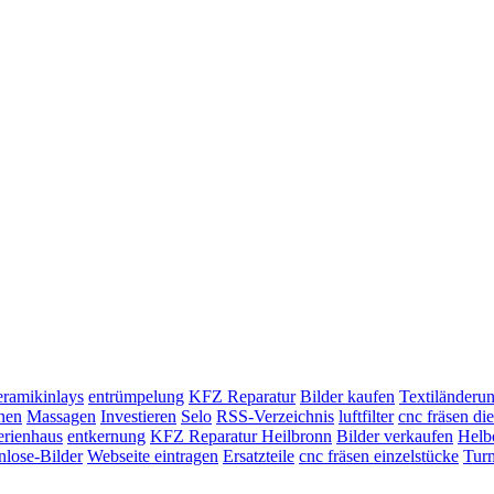
ramikinlays
entrümpelung
KFZ Reparatur
Bilder kaufen
Textiländerun
enen
Massagen
Investieren
Selo
RSS-Verzeichnis
luftfilter
cnc fräsen die
erienhaus
entkernung
KFZ Reparatur Heilbronn
Bilder verkaufen
Helb
nlose-Bilder
Webseite eintragen
Ersatzteile
cnc fräsen einzelstücke
Tur