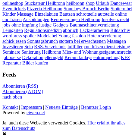
onlineshop
Stuckateur Heilbronn
heilbronn
shop
Urlaub
Dancewear
Eventtickets
Pizzeria Heilbronn
Sonntags Brunch Berlin
Stottern bei
Kinder
Massage
Einzelaktien
Bautzen
schrottteile
autoteile
online
cnc fräsen
Ausbildungen
Renovierungen Heilbronn
Insolvenzrecht
jobs ohne impfung
lustige Gadgets
Baumaschinenvermietung
Leingarten
Regulationsmedizin
abbruch
Lackierarbeiten
Bildarchiv
wordpress
spoiler
Modelabel
Young fashion
Hotelreservierung
schick essen
Sonntagsbrunch
stottern bei erwachsenen
Massagen
Investieren
Selo
RSS-Verzeichnis
luftfilter
cnc fräsen dienstleistung
Seminare
Sanierung Heilbronn
Miet- und Wohnungseigentumsrecht
jobboerse
Dekoration
elterngeld
Keramikinlays
entrümpelung
KFZ
Reparatur
Bilder kaufen
Feeds
Abonnieren (RSS)
Abonnieren (ATOM)
nach oben
Kontakt
|
Impressum
|
Neueste Einträge
|
Benutzer Login
Powered by
eiwen.net
Ja, auch diese Webseite verwendet Cookies.
Hier erfahrt ihr alles
zum Datenschutz
✖