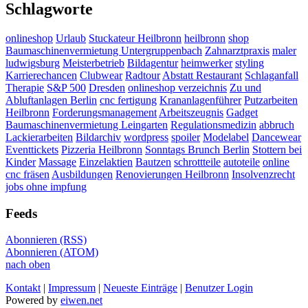
Schlagworte
onlineshop
Urlaub
Stuckateur Heilbronn
heilbronn
shop
Baumaschinenvermietung Untergruppenbach
Zahnarztpraxis
maler
ludwigsburg
Meisterbetrieb
Bildagentur
heimwerker
styling
Karrierechancen
Clubwear
Radtour
Abstatt Restaurant
Schlaganfall
Therapie
S&P 500
Dresden
onlineshop verzeichnis
Zu und
Abluftanlagen Berlin
cnc fertigung
Krananlagenführer
Putzarbeiten
Heilbronn
Forderungsmanagement
Arbeitszeugnis
Gadget
Baumaschinenvermietung Leingarten
Regulationsmedizin
abbruch
Lackierarbeiten
Bildarchiv
wordpress
spoiler
Modelabel
Dancewear
Eventtickets
Pizzeria Heilbronn
Sonntags Brunch Berlin
Stottern bei
Kinder
Massage
Einzelaktien
Bautzen
schrottteile
autoteile
online
cnc fräsen
Ausbildungen
Renovierungen Heilbronn
Insolvenzrecht
jobs ohne impfung
Feeds
Abonnieren (RSS)
Abonnieren (ATOM)
nach oben
Kontakt
|
Impressum
|
Neueste Einträge
|
Benutzer Login
Powered by
eiwen.net