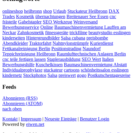
onlineshop
heilbronn
shop
Urlaub
Stuckateur Heilbronn
DAX
Trades
Kosmetik
übernachtungen
Breitenauer See Essen
cnc
frästeile
Gabelstapler
SEO Werkzeug
Weinversand
Bewerbungsservice
Online
Baumaschinenvermietung Lauffen am
Neckar
Zahnkosmetik
fitnessgeräte
trickfilme
beautystudio esslingen
kinderseiten
Hintergrundbilder
Salsa cubana
preisbombe
Abendkleider
Traktorfahrt
Nahtnylonstrümpfe
Kurierdienst
Fettkanalreinigung Berlin
Positionstrading
Naundorf
Teppichreinigung Heilbronn
Raumlufttechnischen Anlagen Berlin
cnc teile fertigen lassen
Staplerausbildung
SEO Wert
Italien
Bewerbungshilfe
Kuschelkissen
Baumaschinenvermietung Abstatt
Individualprophylaxe
stuckateur
cartoons
schönheitssalon esslingen
kindernetz
Stockphotos
Salsa
preiswert
gogo
Postkutschentagesreise
Feeds
Abonnieren (RSS)
Abonnieren (ATOM)
nach oben
Kontakt
|
Impressum
|
Neueste Einträge
|
Benutzer Login
Powered by
eiwen.net