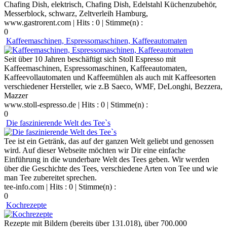
Chafing Dish, elektrisch, Chafing Dish, Edelstahl Küchenzubehör,
Messerblock, schwarz, Zeltverleih Hamburg,
www.gastrorent.com
| Hits : 0 | Stimme(n) :
0
Kaffeemaschinen, Espressomaschinen, Kaffeeautomaten
Seit über 10 Jahren beschäftigt sich Stoll Espresso mit
Kaffeemaschinen, Espressomaschinen, Kaffeeautomaten,
Kaffeevollautomaten und Kaffeemühlen als auch mit Kaffeesorten
verschiedener Hersteller, wie z.B Saeco, WMF, DeLonghi, Bezzera,
Mazzer
www.stoll-espresso.de
| Hits : 0 | Stimme(n) :
0
Die faszinierende Welt des Tee`s
Tee ist ein Getränk, das auf der ganzen Welt geliebt und genossen
wird. Auf dieser Webseite möchten wir Dir eine einfache
Einführung in die wunderbare Welt des Tees geben. Wir werden
über die Geschichte des Tees, verschiedene Arten von Tee und wie
man Tee zubereitet sprechen.
tee-info.com
| Hits : 0 | Stimme(n) :
0
Kochrezepte
Rezepte mit Bildern (bereits über 131.018), über 700.000