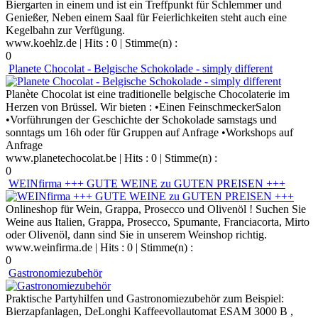
Biergarten in einem und ist ein Treffpunkt für Schlemmer und
Genießer, Neben einem Saal für Feierlichkeiten steht auch eine
Kegelbahn zur Verfügung.
www.koehlz.de
| Hits : 0 | Stimme(n) :
0
Planete Chocolat - Belgische Schokolade - simply different
Planète Chocolat ist eine traditionelle belgische Chocolaterie im
Herzen von Brüssel. Wir bieten : •Einen FeinschmeckerSalon
•Vorführungen der Geschichte der Schokolade samstags und
sonntags um 16h oder für Gruppen auf Anfrage •Workshops auf
Anfrage
www.planetechocolat.be
| Hits : 0 | Stimme(n) :
0
WEINfirma +++ GUTE WEINE zu GUTEN PREISEN +++
Onlineshop für Wein, Grappa, Prosecco und Olivenöl ! Suchen Sie
Weine aus Italien, Grappa, Prosecco, Spumante, Franciacorta, Mirto
oder Olivenöl, dann sind Sie in unserem Weinshop richtig.
www.weinfirma.de
| Hits : 0 | Stimme(n) :
0
Gastronomiezubehör
Praktische Partyhilfen und Gastronomiezubehör zum Beispiel:
Bierzapfanlagen, DeLonghi Kaffeevollautomat ESAM 3000 B ,