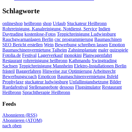
Schlagworte
onlineshop
heilbronn
shop
Urlaub
Stuckateur Heilbronn
Rohrreinigung, Kanalreinigung, Notdienst, Service
Indien
Daytrading
kostenlose-Fotos
Teppichreinigung Ludwigsburg
Rauchgwarnanlagen Berlin
cnc programmierung
Baumaschinen
SEO Bericht erstellen
Wein
Bewerbung schreiben lassen
Emotion
Baumaschinenvermietung Talheim
Zahnimplantate
maler
quizspiele
Fotolia.de
Festival
Lagerverkauf
monokini
Planwagenfahrt
Restaurant
rohrreinigung heilbronn
Kathmandu
Swingtrading
Sachsen
Teppichreinigung Mannheim
Elektro-Installationen Berlin
frästeil
Baggerfahren
Hinweise zur Optimierung
Arbeitsrecht
Bewerbungscoach
Emoticon
Baumaschinenvermietung Ilsfeld
Prophylaxe
stuckateur ludwigsburg
Unfallinstandsetzung
Bilder
Ruedafestival
Stellenangebote
dessous
Flugsimulator
Restaurant
Heilbronn
Sprachtherapie Heilbronn
Feeds
Abonnieren (RSS)
Abonnieren (ATOM)
nach oben