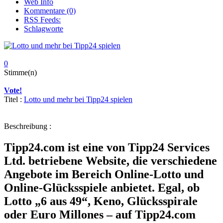
Web Info
Kommentare (0)
RSS Feeds:
Schlagworte
0
Stimme(n)
Vote!
Titel :
Lotto und mehr bei Tipp24 spielen
Beschreibung :
Tipp24.com ist eine von Tipp24 Services
Ltd. betriebene Website, die verschiedene
Angebote im Bereich Online-Lotto und
Online-Glücksspiele anbietet. Egal, ob
Lotto „6 aus 49“, Keno, Glücksspirale
oder Euro Millones – auf Tipp24.com