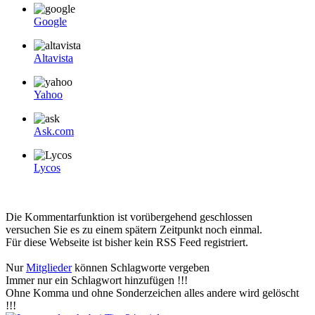
Google
Altavista
Yahoo
Ask.com
Lycos
Die Kommentarfunktion ist vorübergehend geschlossen
versuchen Sie es zu einem spätern Zeitpunkt noch einmal.
Für diese Webseite ist bisher kein RSS Feed registriert.
Nur
Mitglieder
können Schlagworte vergeben
Immer nur ein Schlagwort hinzufügen !!!
Ohne Komma und ohne Sonderzeichen alles andere wird gelöscht
!!!