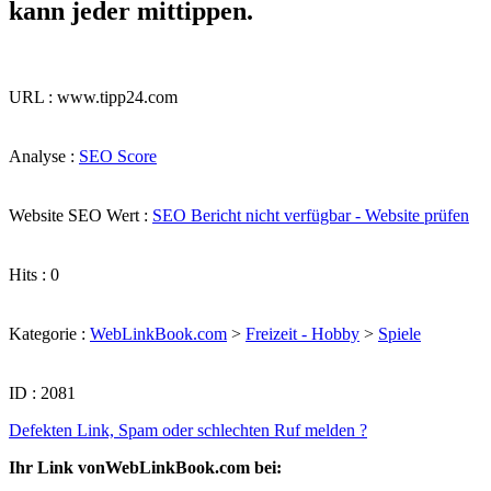
kann jeder mittippen.
URL : www.tipp24.com
Analyse :
SEO Score
Website SEO Wert :
SEO Bericht nicht verfügbar - Website prüfen
Hits : 0
Kategorie :
WebLinkBook.com
>
Freizeit - Hobby
>
Spiele
ID : 2081
Defekten Link, Spam oder schlechten Ruf melden ?
Ihr Link vonWebLinkBook.com bei: