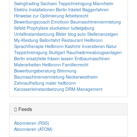
Swingtrading
Sachsen
Teppichreinigung Mannheim
Elektro-Installationen Berlin
frästeil
Baggerfahren
Hinweise zur Optimierung
Arbeitsrecht
Bewerbungscoach
Emoticon
Baumaschinenvermietung
Ilsfeld
Prophylaxe
stuckateur ludwigsburg
Unfallinstandsetzung
Bilder
blog
auto
Stellenanzeigen
My-Kleidung
Ballonfahrt
Restaurant Heilbronn
Sprachtherapie Heilbronn
Kashmir
Inverstieren
Natur
Teppichreinigung Stuttgart
Rauchwärmeabzugsanlagen
Berlin
ersatzteile fräsen lassen
Erdbaumaschinen
Malerarbeiten Heilbronn
Familienrecht
Bewerbungsberatung
Stimmung
Baumaschinenvermietung Neckarwestheim
Zahnaufhellung
maler heilbronn
Karosserieinstandsetzung
DRM-Management
Feeds
Abonnieren (RSS)
Abonnieren (ATOM)