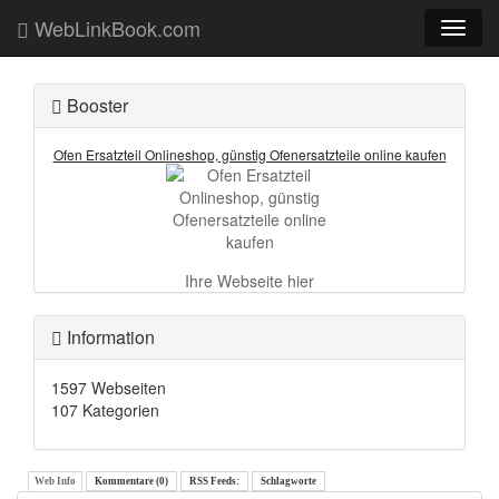
WebLinkBook.com
Toggl
naviga
Booster
Ofen Ersatzteil Onlineshop, günstig Ofenersatzteile online kaufen
Ihre Webseite hier
Information
1597 Webseiten
107 Kategorien
Web Info
Kommentare (0)
RSS Feeds:
Schlagworte