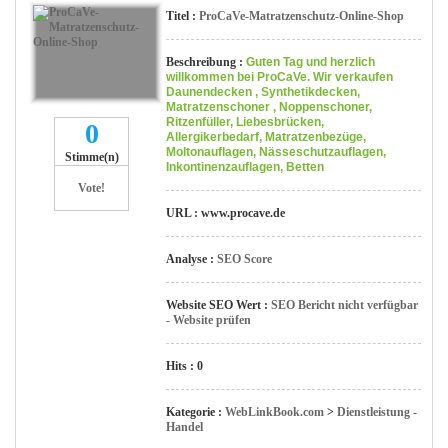
Titel :
ProCaVe-Matratzenschutz-Online-Shop
Beschreibung :
Guten Tag und herzlich
willkommen bei ProCaVe. Wir verkaufen
Daunendecken , Synthetikdecken,
Matratzenschoner , Noppenschoner,
Ritzenfüller, Liebesbrücken,
0
Allergikerbedarf, Matratzenbezüge,
Moltonauflagen, Nässeschutzauflagen,
Stimme(n)
Inkontinenzauflagen, Betten
Vote!
URL : www.procave.de
Analyse :
SEO Score
Website SEO Wert :
SEO Bericht nicht verfügbar
- Website prüfen
Hits : 0
Kategorie :
WebLinkBook.com
>
Dienstleistung -
Handel