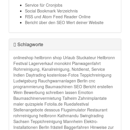
Service für Cronjobs
Social Bookmark Verzeichnis
RSS und Atom Feed Reader Online
Bericht über den SEO Wert deiner Website
Schlagworte
onlineshop
heilbronn
shop
Urlaub
Stuckateur Heilbronn
Festival
Lagerverkauf
monokini
Planwagenfahrt
Rohrreinigung, Kanalreinigung, Notdienst, Service
Indien
Daytrading
kostenlose-Fotos
Teppichreinigung
Ludwigsburg
Rauchgwarnanlagen Berlin
cnc
programmierung
Baumaschinen
SEO Bericht erstellen
Wein
Bewerbung schreiben lassen
Emotion
Baumaschinenvermietung Talheim
Zahnimplantate
maler
quizspiele
Fotolia.de
Ruedafestival
Stellenangebote
dessous
Flugsimulator
Restaurant
rohrreinigung heilbronn
Kathmandu
Swingtrading
Sachsen
Teppichreinigung Mannheim
Elektro-
Installationen Berlin
frästeil
Baggerfahren
Hinweise zur