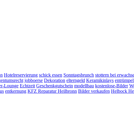
on
Hotelreservierung
schick essen
Sonntagsbrunch
stottern bei erwachs
entumsrecht
jobboerse
Dekoration
elterngeld
Keramikinlays
entrümpe
er-Lounge
Echtzeit
Geschenkgutschein
modellbau
kostenlose-Bilder
We
us
entkernung
KFZ Reparatur Heilbronn
Bilder verkaufen
Helbock He