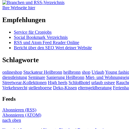
Ihre Webseite hier
Empfehlungen
Service für Cronjobs
Social Bookmark Verzeichnis
RSS und Atom Feed Reader Online
Bericht über den SEO Wert deiner Website
Schlagworte
onlineshop
Stuckateur Heilbronn
heilbronn
shop
Urlaub
Young fashi
dienstleistung
Seminare
Sanierung Heilbronn
Miet- und Wohnungseig
Streetwear-Kollektionen
High heels
Schloßhotel
urlaub ostsee
Rauch
Verkehrsrecht
stellenboerse
Deko-Kissen
elterngeldberatung
Ferienha
Feeds
Abonnieren (RSS)
Abonnieren (ATOM)
nach oben