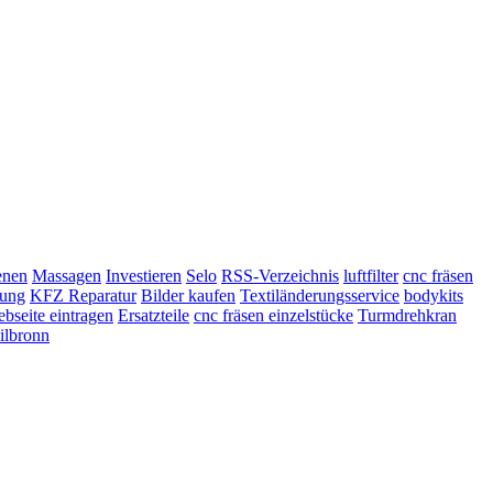
enen
Massagen
Investieren
Selo
RSS-Verzeichnis
luftfilter
cnc fräsen
lung
KFZ Reparatur
Bilder kaufen
Textiländerungsservice
bodykits
bseite eintragen
Ersatzteile
cnc fräsen einzelstücke
Turmdrehkran
ilbronn