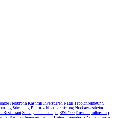
erapie Heilbronn
Kashmir
Inverstieren
Natur
Teppichreinigung
ratung
Stimmung
Baumaschinenvermietung Neckarwestheim
tt Restaurant
Schlaganfall Therapie
S&P 500
Dresden
onlineshop
adget
Baumaschinenvermietung Untergruppenbach
Zahnarztpraxis