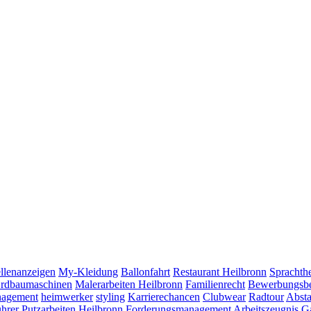
ellenanzeigen
My-Kleidung
Ballonfahrt
Restaurant Heilbronn
Sprachth
rdbaumaschinen
Malerarbeiten Heilbronn
Familienrecht
Bewerbungsbe
agement
heimwerker
styling
Karrierechancen
Clubwear
Radtour
Absta
hrer
Putzarbeiten Heilbronn
Forderungsmanagement
Arbeitszeugnis
G