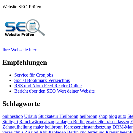
Website SEO Prüfen
Ihre Webseite hier
Empfehlungen
Service für Cronjobs
Social Bookmark Verzeichnis
RSS und Atom Feed Reader Online
Bericht über den SEO Wert deiner Website
Schlagworte
onlineshop
Urlaub
Stuckateur Heilbronn
heilbronn
shop
blog
auto
St
Stuttgart
Rauchwärmeabzugsanlagen Berlin
ersatzteile fräsen lassen
E
Zahnaufhellung
maler heilbronn
Karosserieinstandsetzung
DRM-Man
verzeichnis
Zu und Abluftanlagen Berlin
cnc fertigung
Krananlagenfü