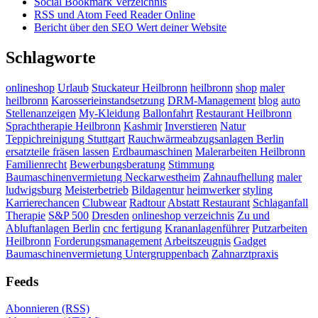
Social Bookmark Verzeichnis
RSS und Atom Feed Reader Online
Bericht über den SEO Wert deiner Website
Schlagworte
onlineshop
Urlaub
Stuckateur Heilbronn
heilbronn
shop
maler
heilbronn
Karosserieinstandsetzung
DRM-Management
blog
auto
Stellenanzeigen
My-Kleidung
Ballonfahrt
Restaurant Heilbronn
Sprachtherapie Heilbronn
Kashmir
Inverstieren
Natur
Teppichreinigung Stuttgart
Rauchwärmeabzugsanlagen Berlin
ersatzteile fräsen lassen
Erdbaumaschinen
Malerarbeiten Heilbronn
Familienrecht
Bewerbungsberatung
Stimmung
Baumaschinenvermietung Neckarwestheim
Zahnaufhellung
maler
ludwigsburg
Meisterbetrieb
Bildagentur
heimwerker
styling
Karrierechancen
Clubwear
Radtour
Abstatt Restaurant
Schlaganfall
Therapie
S&P 500
Dresden
onlineshop verzeichnis
Zu und
Abluftanlagen Berlin
cnc fertigung
Krananlagenführer
Putzarbeiten
Heilbronn
Forderungsmanagement
Arbeitszeugnis
Gadget
Baumaschinenvermietung Untergruppenbach
Zahnarztpraxis
Feeds
Abonnieren (RSS)