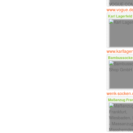
www.vogue.d
Karl Lagerfeld
www.karllager
Bambussocke
wenk-socken.
Maßanzug Fran