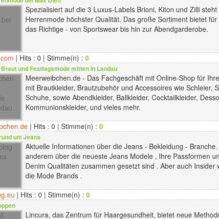
renmode bei Max Dietl
Spezialisiert auf die 3 Luxus-Labels Brioni, Kiton und Zilli steht
Herrenmode höchster Qualität. Das große Sortiment bietet für
das Richtige - von Sportswear bis hin zur Abendgarderobe.
.com
| Hits : 0 | Stimme(n) :
0
Braut und Festtagsmode mitten in Landau
Meerweibchen.de - Das Fachgeschäft mit Online-Shop für Ihre
mit Brautkleider, Brautzubehör und Accessoires wie Schleier,
Schuhe, sowie Abendkleider, Ballkleider, Cocktailkleider, Dess
Kommunionskleider, und vieles mehr.
bchen.de
| Hits : 0 | Stimme(n) :
0
rund um Jeans
Aktuelle Informationen über die Jeans - Bekleidung - Branche.
anderem über die neueste Jeans Modele , Ihre Passformen un
Denim Qualitäten zusammen gesetzt sind . Aber auch Insider 
die Mode Brands .
og.eu
| Hits : 0 | Stimme(n) :
0
toppen
Lincura, das Zentrum für Haargesundheit, bietet neue Metho