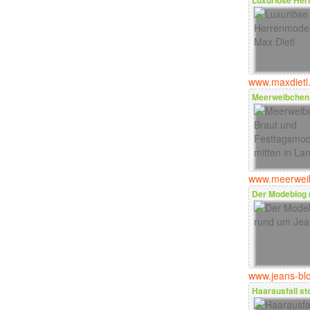
Luxuriöse Her
www.maxdietl
Meerweibchen 
www.meerwei
Der Modeblog 
www.jeans-bl
Haarausfall s