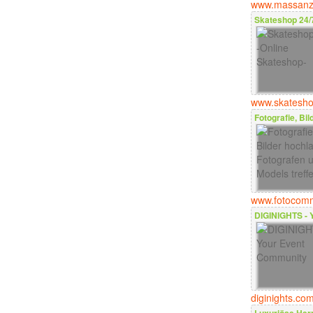
www.massanz
Skateshop 24/7
www.skatesh
Fotografie, Bi
www.fotocomm
DIGINIGHTS - 
diginights.co