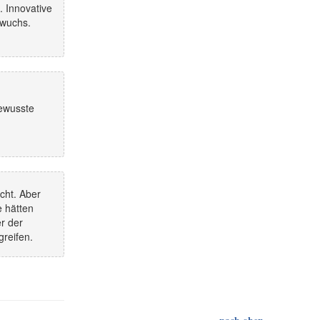
 Innovative
rwuchs.
bewusste
n
cht. Aber
e hätten
r der
greifen.