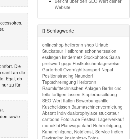
Bericht über den SEO Wert deiner
Website
ccessoires,
r.
Schlagworte
onlineshop
heilbronn
shop
Urlaub
Stuckateur Heilbronn
schönheitssalon
esslingen
kindernetz
Stockphotos
Salsa
preiswert
gogo
Postkutschentagesreise
mfort. Die
Garterbelt
Overnighttransport
Nepal
sanft an die
Positionstrading
Naundorf
e. Egal, ob
Teppichreinigung Heilbronn
nur zu für
Raumlufttechnischen Anlagen Berlin
cnc
teile fertigen lassen
Staplerausbildung
SEO Wert
Italien
Bewerbungshilfe
Kuschelkissen
Baumaschinenvermietung
r.
Abstatt
Individualprophylaxe
stuckateur
den sowie
cartoons
Fotolia.de
Festival
Lagerverkauf
monokini
Planwagenfahrt
Rohrreinigung,
Kanalreinigung, Notdienst, Service
Indien
Daytrading
kostenlose-Fotos