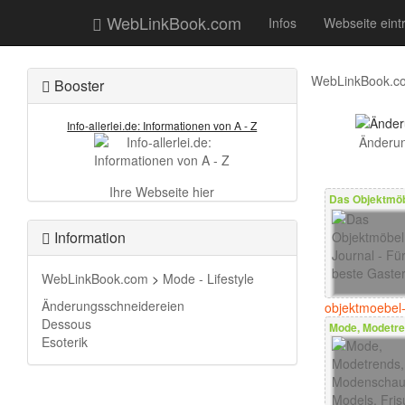
WebLinkBook.com
Infos
Webseite eint
WebLinkBook.c
Booster
Info-allerlei.de: Informationen von A - Z
Änderun
Ihre Webseite hier
Das Objektmöbe
Information
WebLinkBook.com
>
Mode - Lifestyle
Änderungsschneidereien
objektmoebel-
Dessous
Mode, Modetre
Esoterik