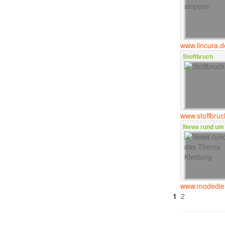
www.lincura.d
Stoffbruch
www.stoffbru
News rund um 
www.modedie
1
2