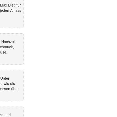
 Max Dietl für
 jeden Anlass
 Hochzeit
 Schmuck,
ouse,
 Unter
d wie die
wissen über
den und