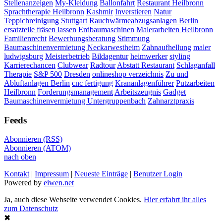
Stellenanzeigen
My-Kleidung
Ballonfahrt
Restaurant Heilbronn
Sprachtherapie Heilbronn
Kashmir
Inverstieren
Natur
Teppichreinigung Stuttgart
Rauchwärmeabzugsanlagen Berlin
ersatzteile fräsen lassen
Erdbaumaschinen
Malerarbeiten Heilbronn
Familienrecht
Bewerbungsberatung
Stimmung
Baumaschinenvermietung Neckarwestheim
Zahnaufhellung
maler
ludwigsburg
Meisterbetrieb
Bildagentur
heimwerker
styling
Karrierechancen
Clubwear
Radtour
Abstatt Restaurant
Schlaganfall
Therapie
S&P 500
Dresden
onlineshop verzeichnis
Zu und
Abluftanlagen Berlin
cnc fertigung
Krananlagenführer
Putzarbeiten
Heilbronn
Forderungsmanagement
Arbeitszeugnis
Gadget
Baumaschinenvermietung Untergruppenbach
Zahnarztpraxis
Feeds
Abonnieren (RSS)
Abonnieren (ATOM)
nach oben
Kontakt
|
Impressum
|
Neueste Einträge
|
Benutzer Login
Powered by
eiwen.net
Ja, auch diese Webseite verwendet Cookies.
Hier erfahrt ihr alles
zum Datenschutz
✖