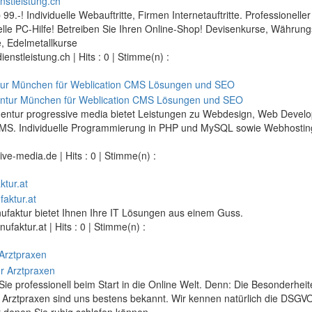
.-! Individuelle Webauftritte, Firmen Internetauftritte. Professionelle
elle PC-Hilfe! Betreiben Sie Ihren Online-Shop! Devisenkurse, Währung
e, Edelmetallkurse
ienstleistung.ch
| Hits : 0 | Stimme(n) :
tur München für Weblication CMS Lösungen und SEO
gentur progressive media bietet Leistungen zu Webdesign, Web Devel
MS. Individuelle Programmierung in PHP und MySQL sowie Webhosting
ive-media.de
| Hits : 0 | Stimme(n) :
tur.at
faktur bietet Ihnen Ihre IT Lösungen aus einem Guss.
ufaktur.at
| Hits : 0 | Stimme(n) :
 Arztpraxen
Sie professionell beim Start in die Online Welt. Denn: Die Besonderhei
 Arztpraxen sind uns bestens bekannt. Wir kennen natürlich die DSGV
 denen Sie ruhig schlafen können.