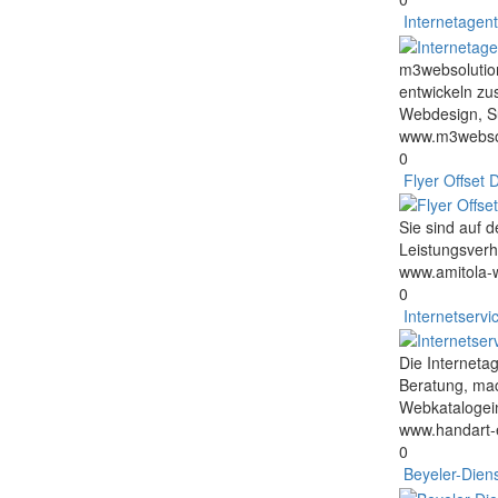
Internetage
m3websolution
entwickeln zu
Webdesign, S
www.m3websol
0
Flyer Offset 
Sie sind auf 
Leistungsverh
www.amitola-
0
Internetserv
Die Interneta
Beratung, mac
Webkatalogein
www.handart-e
0
Beyeler-Diens