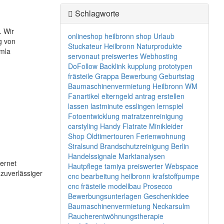
Schlagworte
. Wir
onlineshop
heilbronn
shop
Urlaub
g von
Stuckateur Heilbronn
Naturprodukte
mla
servonaut
preiswertes Webhosting
DoFollow Backlink
kupplung
prototypen
frästeile
Grappa
Bewerbung
Geburtstag
Baumaschinenvermietung Heilbronn
WM
Fanartikel
elterngeld antrag erstellen
lassen
lastminute
esslingen
lernspiel
Fotoentwicklung
matratzenreinigung
carstyling
Handy Flatrate
Minikleider
Shop
Oldtimertouren
Ferienwohnung
Stralsund
Brandschutzreinigung Berlin
Handelssignale
Marktanalysen
ternet
Hautpflege
tamiya
preiswerter Webspace
zuverlässiger
cnc bearbeitung heilbronn
krafstoffpumpe
cnc frästeile modellbau
Prosecco
Bewerbungsunterlagen
Geschenkidee
Baumaschinenvermietung Neckarsulm
Raucherentwöhnungstherapie