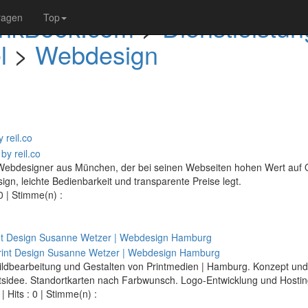
nkBook.com
>
Dienstleistun
ragen
Top
l
>
Webdesign
 reil.co
in Webdesigner aus München, der bei seinen Webseiten hohen Wert auf Q
gn, leichte Bedienbarkeit und transparente Preise legt.
 0 | Stimme(n) :
nt Design Susanne Wetzer | Webdesign Hamburg
ldbearbeitung und Gestalten von Printmedien | Hamburg. Konzept und
tsidee. Standortkarten nach Farbwunsch. Logo-Entwicklung und Hostin
| Hits : 0 | Stimme(n) :