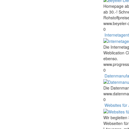
Homepage ab 99
ab 30.-! Schn
Rohstoffpreis
www.beyeler-d
0
Internetagen
Die Interneta
Weblication C
ebenso.
www.progress
0
Datenmanufak
Die Datenmanu
www.datenman
0
Websites für
Wir begleiten 
Webseiten für
Lösungen, mit