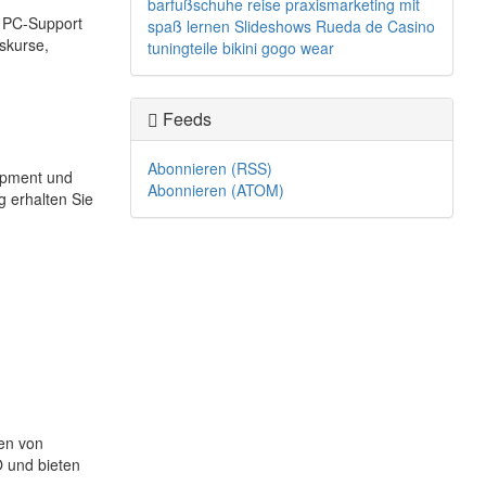
barfußschuhe
reise
praxismarketing
mit
r PC-Support
spaß lernen
Slideshows
Rueda de Casino
skurse,
tuningteile
bikini
gogo wear
Feeds
Abonnieren (RSS)
opment und
Abonnieren (ATOM)
 erhalten Sie
ten von
O und bieten