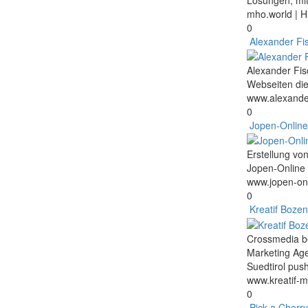
mho.world
| H
0
Alexander Fis
Alexander Fisc
Webseiten die
www.alexander
0
Jopen-Onlin
Erstellung vo
Jopen-Online 
www.jopen-on
0
Kreatif Bozen
Crossmedia b
Marketing Agen
Suedtirol pus
www.kreatif-m
0
Pick a Cherry