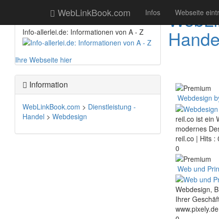
Booster
WebLinkBook.com
WebLi
Infos
Webseite eint
Hande
Info-allerlei.de: Informationen von A - Z
Ihre Webseite hier
Information
Webdesign by
WebLinkBook.com
>
Dienstleistung -
Handel
>
Webdesign
reil.co ist e
modernes Desi
reil.co
| Hits :
0
Web und Pri
Webdesign, Bi
Ihrer Geschäf
www.pixely.de
0